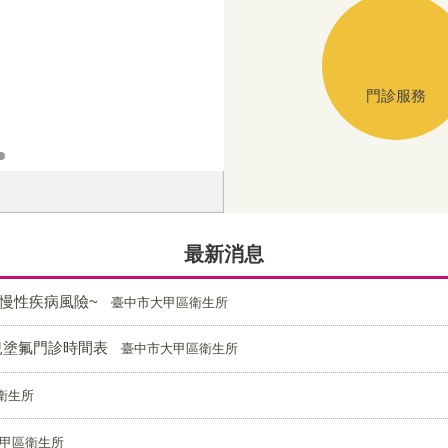
門診服務
我的餐盤_聰明吃，營養接著來
檔案申請應用流程及相關法規定
非上班時間掛失國民身分證專線
最新消息
慢性疾病風險~
臺中市大甲區衛生所
兒塗氟門診時間表
臺中市大甲區衛生所
衛生所
甲區衛生所