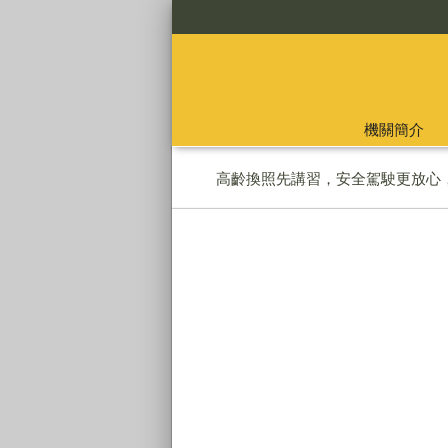
:::
機關簡介
:::
高齡換照先講習，安全駕駛更放心，
全民監督公共工程施工品質，請撥打通報
大甲區衛生所網路預約掛號
內政部警政署165打詐儀表板